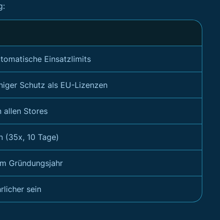
g:
utomatische Einsatzlimits
niger Schutz als EU-Lizenzen
 allen Stores
 (35x, 10 Tage)
um Gründungsjahr
rlicher sein