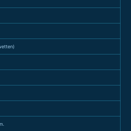
wetten)
m.