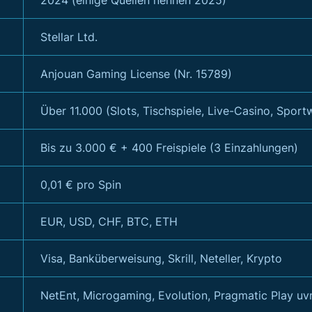
2024 (einige Quellen nennen 2025)
Stellar Ltd.
Anjouan Gaming License (Nr. 15789)
Über 11.000 (Slots, Tischspiele, Live-Casino, Sport
Bis zu 3.000 € + 400 Freispiele (3 Einzahlungen)
0,01 € pro Spin
EUR, USD, CHF, BTC, ETH
Visa, Banküberweisung, Skrill, Neteller, Krypto
NetEnt, Microgaming, Evolution, Pragmatic Play uv