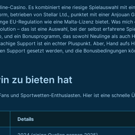
nline-Casino. Es kombiniert eine riesige Spielauswahl mit e
rm, betrieben von Stellar Ltd., punktet mit einer Anjouan G
renge EU-Regulation wie eine Malta-Lizenz bietet. Was mic
olution – das ist eine Auswahl, bei der selbst erfahrene 
o, und ein Bonusprogramm, das sowohl Neulinge als auch Hi
chige Support ist ein echter Pluspunkt. Aber, Hand aufs He
en Support gesetzt werden, und die Bonusbedingungen könn
n zu bieten hat
Fans und Sportwetten-Enthusiasten. Hier ist eine schnelle 
Details