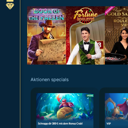
Aktionen specials